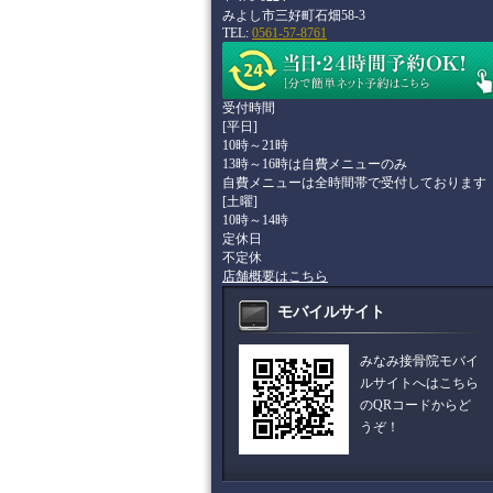
みよし市三好町石畑58-3
TEL:
0561-57-8761
受付時間
[平日]
10時～21時
13時～16時は自費メニューのみ
自費メニューは全時間帯で受付しております
[土曜]
10時～14時
定休日
不定休
店舗概要はこちら
モバイルサイト
みなみ接骨院モバイ
ルサイトへはこちら
のQRコードからど
うぞ！