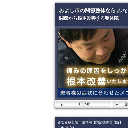
みよし市の関節整体なら
みな
関節から根本改善する整体院
HOME
みなみ接骨院・整体院【関節整体専門院】
〒470-0224