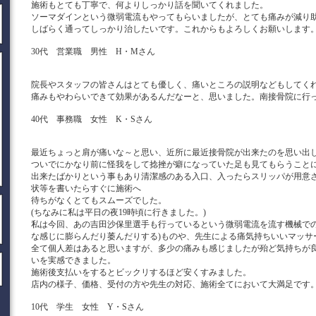
施術もとても丁寧で、何よりしっかり話を聞いてくれました。
ソーマダインという微弱電流もやってもらいましたが、とても痛みが減り
しばらく通ってしっかり治したいです。これからもよろしくお願いします
30代 営業職 男性 H・Mさん
院長やスタッフの皆さんはとても優しく、痛いところの説明などもしてく
痛みもやわらいできて効果があるんだなーと、思いました。南接骨院に行
40代 事務職 女性 K・Sさん
最近ちょっと肩が痛いな～と思い、近所に最近接骨院が出来たのを思い出
ついでにかなり前に怪我をして捻挫が癖になっていた足も見てもらうこと
出来たばかりという事もあり清潔感のある入口、入ったらスリッパが用意
状等を書いたらすぐに施術へ
待ちがなくとてもスムーズでした。
(ちなみに私は平日の夜19時頃に行きました。)
私は今回、あの吉田沙保里選手も行っているという微弱電流を流す機械での
な感じに膨らんだり萎んだりする)ものや、先生による痛気持ちいいマッサ
全て個人差はあると思いますが、多少の痛みも感じましたが殆ど気持ちが
いを実感できました。
施術後支払いをするとビックリするほど安くすみました。
店内の様子、価格、受付の方や先生の対応、施術全てにおいて大満足です
10代 学生 女性 Y・Sさん