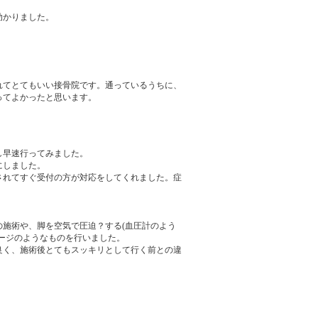
助かりました。
。
れてとてもいい接骨院です。通っているうちに、
ってよかったと思います。
し早速行ってみました。
にしました。
されてすぐ受付の方が対応をしてくれました。症
施術や、脚を空気で圧迫？する(血圧計のよう
ージのようなものを行いました。
良く、施術後とてもスッキリとして行く前との違
。