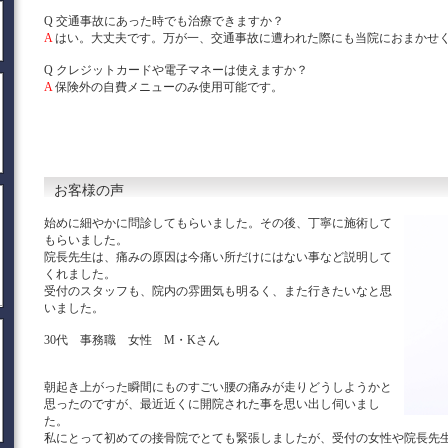
Q 交通事故にあった時でも治療できますか？
A
はい。大丈夫です。万が一、交通事故に遭われた際にも当院におまかせ
Q クレジットカードや電子マネーは使えますか？
A
保険外の自費メニューのみ使用可能です。
お客様の声
始めに細やかに問診してもらいました。その後、丁寧に施術して
もらいました。
院長先生は、痛みの原因は今痛い所だけにはない事など説明して
くれました。
受付のスタッフも、院内の雰囲気も明るく、また行きたいなと思
いました。
30代 事務職 女性 M・Kさん
朝起き上がった瞬間にものすごい腰の痛みが走りどうしようかと
思ったのですが、最近近くに開院された事を思い出し伺いまし
た。
私にとって初めての接骨院でとても緊張しましたが、受付の女性や院長先