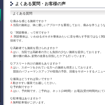
よくある質問・お客様の声
よくある質問
Q 痛みを感じる施術ですか？
A
当院の施術は、体に優しいアプローチを重視しており、痛みを伴うよう
Q 「関節整体」って何ですか？
A
関節整体は、いわゆるポキポキ整体みたいに音を鳴らす手技ではなく関
技術です。
Q 高齢者でも施術を受けられますか？
A
はい、当院では高齢者の方にも負担の少ない施術を提供しております。
膝や腰の痛み､姿勢の改善を目指したケアも行っています。
Q アスリート向けの施術もありますか？
A
はい、スポーツをされている方への施術も得意としております。
競技のパフォーマンスアップや怪我の予防、回復をサポートするメニュ
Q 服装はどうすれば良いですか？
A
動きやすい服装でお越しください。
Q 予約制ですか？
A
はい、予約制です。ご予約は、ネット(24時間)・お電話(受付時間内)に
Q 駐車場はありますか？
A
無料駐車場がございます。